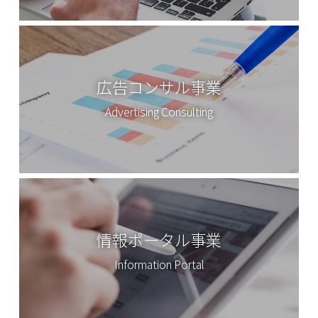
広告コンサル事業
Advertising Consulting
情報ポータル事業
Information Portal