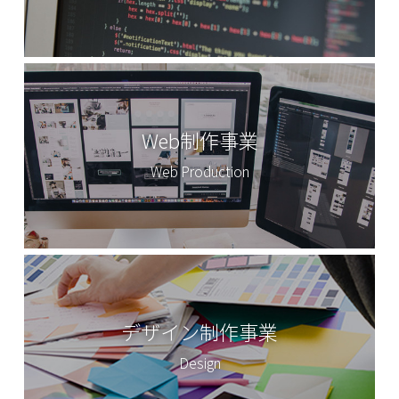
Web制作事業
Web Production
デザイン制作事業
Design