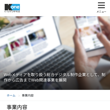
メニュー
Webメディアを取り扱う総合デジタル制作企業として、制
作から広告までWeb関連事業を展開
ホーム
事業内容
事業内容