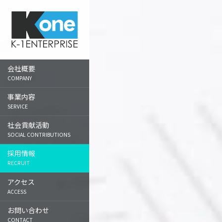
会
事
社
採
ア
企業理念
システム開発事業
地域貢献
募集職種
東京本社
社
業
会
用
ク
プロジェクト責任者
組織図
Web制作事業
医療支援
札幌支社
概
内
貢
情
セ
Webマーケティング
沿革
デザイン制作事業
就学支援
大阪支社
要
容
献
報
ス
財務責任者
活
映像制作事業
女性支援
仙台支社
動
ECサイト運営スタッフ
会社概要
マーケティング事業
育児支援
福岡支社
COMPANY
グラフィックデザイナー
広告コンサル事業
金沢支社
Webデザイナー
事業内容
情報ポータル事業
宇都宮支社
フロントエンドエンジニ
SERVICE
ア
撮影スタジオ事業
広島支社
社会貢献活動
プログラマー
SOCIAL CONTRIBUTIONS
マーケター
採用情報
企画営業
RECRUIT
ディレクター
アクセス
サイト運営スタッフ
ACCESS
インターンシップ
お問い合わせ
社員インタビュー
CONTACT