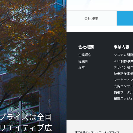
会社概要
会社概要
事業内容
企業理念
システム開
組織図
Web制作事
沿革
デザイン制
映像制作事
マーケティン
広告コンサ
情報ポータ
撮影スタジ
プライズは全国
リエイティブ広
株式会社ケーワン・エンタープライズ