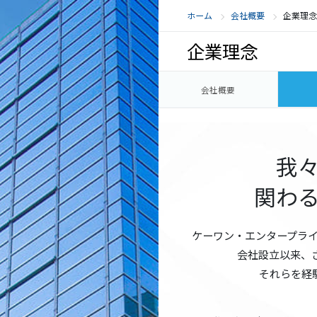
ホーム
会社概要
企業理
企業理念
会社概要
我
関わ
ケーワン・エンタープライ
会社設立以来、
それらを経