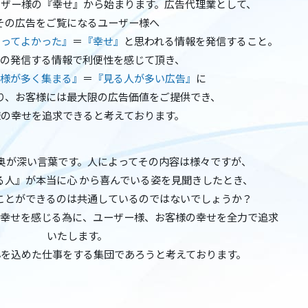
ーザー様の『幸せ』から始まります。広告代理業として、
その広告をご覧になるユーザー様へ
ってよかった』
＝
『幸せ』
と思われる情報を発信すること。
の発信する情報で利便性を感じて頂き、
様が多く集まる』
＝
『見る人が多い広告』
に
り、お客様には最大限の広告価値をご提供でき、
様の幸せを追求できると考えております。
奥が深い言葉です。人によってその内容は様々ですが、
る人』が本当に心 から喜んでいる姿を見聞きしたとき、
ことができるのは共通しているのではないでしょうか？
幸せを感じる為に、ユーザー様、お客様の幸せを全力で追求
いたします。
心を込めた仕事をする集団であろうと考えております。