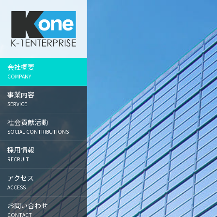
会
事
社
採
ア
企業理念
システム開発事業
地域貢献
募集職種
東京本社
社
業
会
用
ク
プロジェクト責任者
組織図
Web制作事業
医療支援
札幌支社
概
内
貢
情
セ
Webマーケティング
沿革
デザイン制作事業
就学支援
大阪支社
要
容
献
報
ス
財務責任者
活
映像制作事業
女性支援
仙台支社
動
ECサイト運営スタッフ
会社概要
マーケティング事業
育児支援
福岡支社
COMPANY
グラフィックデザイナー
広告コンサル事業
金沢支社
フロントエンドエンジニ
事業内容
ア
情報ポータル事業
宇都宮支社
SERVICE
プログラマー
撮影スタジオ事業
広島支社
社会貢献活動
マーケター
SOCIAL CONTRIBUTIONS
企画営業
採用情報
ディレクター
RECRUIT
サイト運営スタッフ
アクセス
インターンシップ
ACCESS
社員インタビュー
お問い合わせ
グラフィックデザイナー
CONTACT