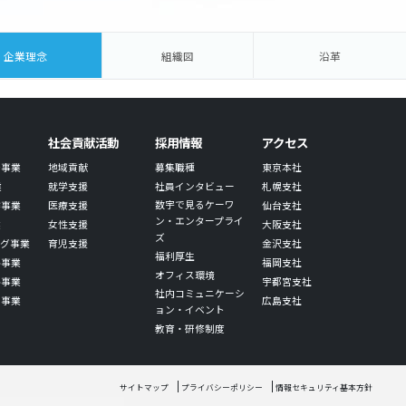
企業理念
組織図
沿革
社会貢献活動
採用情報
アクセス
発事業
地域貢献
募集職種
東京本社
業
就学支援
社員インタビュー
札幌支社
数宇で見るケーワ
作事業
医療支援
仙台支社
ン・エンタープライ
業
女性支援
大阪支社
ズ
グ事業
育児支援
金沢支社
福利厚生
ル事業
福岡支社
オフィス環境
ル事業
宇都宮支社
社内コミュニケーシ
オ事業
広島支社
ョン・イベント
教育・研修制度
サイトマップ
プライバシーポリシー
情報セキュリティ基本方針