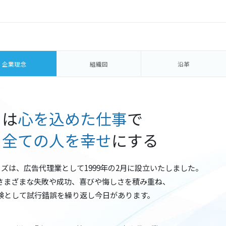
念
企業理念
組織図
沿革
々は
心を込めた仕事
で
る
全ての人を幸せ
にする
ズは、広告代理業として1999年の2月に設立いたしました。
さまざまな失敗や成功、喜びや悔しさを積み重ね、
験として試行錯誤を繰り返し今日があります。