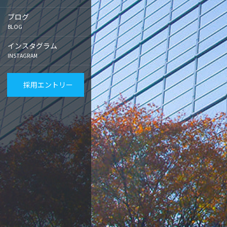
プログラマー
ブログ
ECサイト運営
BLOG
映像クリエイター
インスタグラム
企画営業
INSTAGRAM
人事総務
数字で見る
採用エントリー
福利厚生
オフィス環境
社内コミュニケーシ
ョンイベント
教育・研修制度